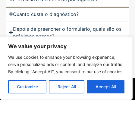
Quanto custa o diagnóstico?
Depois de preencher o formulário, quais são os
próximos passos?
We value your privacy
Se não puder comparecer, posso reagendar?
We use cookies to enhance your browsing experience,
serve personalized ads or content, and analyze our traffic.
Ainda tem dúvidas?
By clicking "Accept All", you consent to our use of cookies.
Customize
Reject All
Accept All
©
Alavancagem Nas Empresas
é uma marca de OAKMARK Lda. Todos
os direitos reservados. |
Política de Privacidade.
Política de Cookies.