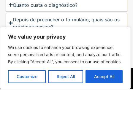
Quanto custa o diagnóstico?
Depois de preencher o formulário, quais são os
próximos passos?
We value your privacy
Se não puder comparecer, posso reagendar?
We use cookies to enhance your browsing experience,
serve personalized ads or content, and analyze our traffic.
Ainda tem dúvidas?
By clicking "Accept All", you consent to our use of cookies.
Customize
Reject All
Accept All
©
Alavancagem Nas Empresas
é uma marca de OAKMARK Lda. Todos
os direitos reservados. |
Política de Privacidade.
Política de Cookies.