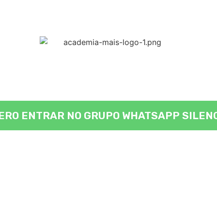
o silencioso de
WhatsApp
onde partilh
importantes e conteúdos inéditos!
ERO ENTRAR NO GRUPO WHATSAPP SILEN